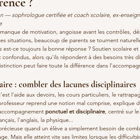
érence ?
 — sophrologue certifiée et coach scolaire, ex-enseign
e
, manque de motivation, angoisse avant les contrôles, dé
ces situations, beaucoup de parents se tournent naturell
is est-ce toujours la bonne réponse ? Soutien scolaire et
 confondus, alors qu'ils répondent à des besoins très dif
tinction peut faire toute la différence dans l'accompa
aire : combler des lacunes disciplinaires
'est l'aide aux devoirs, les cours particuliers, le rattrap
professeur reprend une notion mal comprise, explique d
un accompagnement 
ponctuel et disciplinaire
, centré sur le
nçais, l'anglais, la physique...
précieuse quand un élève a simplement besoin de combl
e. Mais elle atteint vite ses limites lorsque les difficult