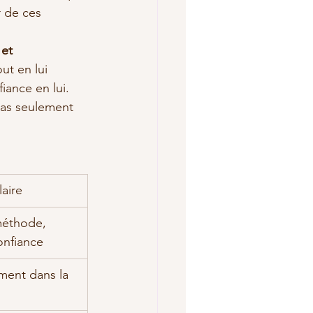
r de ces 
et 
out en lui 
ance en lui. 
as seulement 
aire
éthode, 
onfiance
ent dans la 