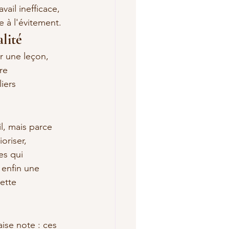
il inefficace, 
 à l'évitement.
lité
r une leçon, 
re 
iers 
l, mais parce 
oriser, 
es qui 
 enfin une 
ette 
aise note : ces 