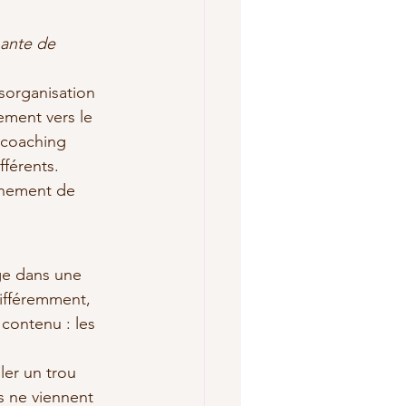
ante de 
sorganisation 
ement vers le 
 coaching 
férents. 
gnement de 
age dans une 
ifféremment, 
 contenu : les 
er un trou 
és ne viennent 