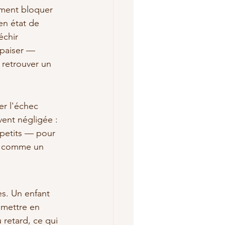
ement bloquer 
en état de 
échir 
apaiser — 
retrouver un 
er l'échec 
vent négligée : 
 petits — pour 
it comme un 
s. Un enfant 
mettre en 
retard, ce qui 