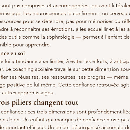
e sont pas comprises et accompagnées, peuvent littéral
entissage. Les neurosciences le confirment : un cerveau 
ressources pour se défendre, pas pour mémoriser ou réfl
re à reconnaître ses émotions, à les accueillir et à les 
es outils comme la sophrologie — permet à l'enfant de 
nible pour apprendre.
nce en soi
lui a tendance à se limiter, à éviter les efforts, à anticip
. Le coaching scolaire travaille sur cette dimension sou
ntifier ses réussites, ses ressources, ses progrès — même
age positive de lui-même. Cette confiance retrouvée ag
 autres apprentissages.
ois piliers changent tout
onfiance : ces trois dimensions sont profondément liée
ins bien. Un enfant qui manque de confiance n'ose pas 
 pourtant efficace. Un enfant désorganisé accumule du 