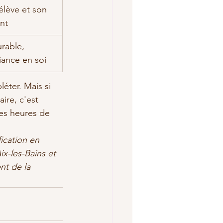
élève et son 
nt
rable, 
iance en soi
ter. Mais si 
ire, c'est 
s heures de 
ication en 
-les-Bains et 
nt de la 