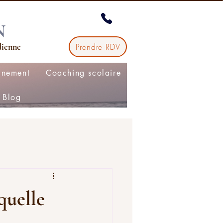
N
dienne
Prendre RDV
gnement
Coaching scolaire
Blog
quelle