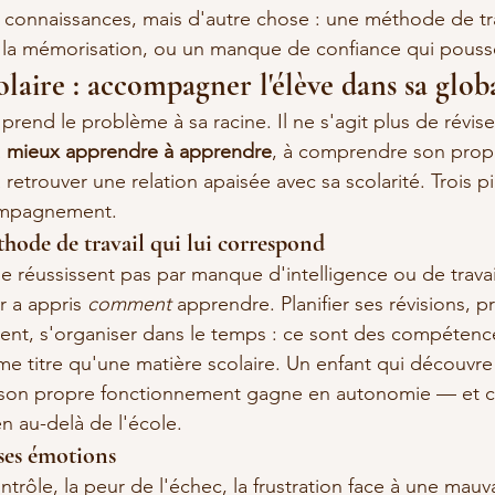
onnaissances, mais d'autre chose : une méthode de trava
 la mémorisation, ou un manque de confiance qui pousse
laire : accompagner l'élève dans sa globa
prend le problème à sa racine. Il ne s'agit plus de révise
 
mieux apprendre à apprendre
, à comprendre son prop
retrouver une relation apaisée avec sa scolarité. Trois pil
compagnement.
ode de travail qui lui correspond
 réussissent pas par manque d'intelligence ou de travai
 a appris 
comment
 apprendre. Planifier ses révisions, pri
nt, s'organiser dans le temps : ce sont des compétenc
e titre qu'une matière scolaire. Un enfant qui découvre
son propre fonctionnement gagne en autonomie — et c
n au-delà de l'école.
ses émotions
ntrôle, la peur de l'échec, la frustration face à une mauv