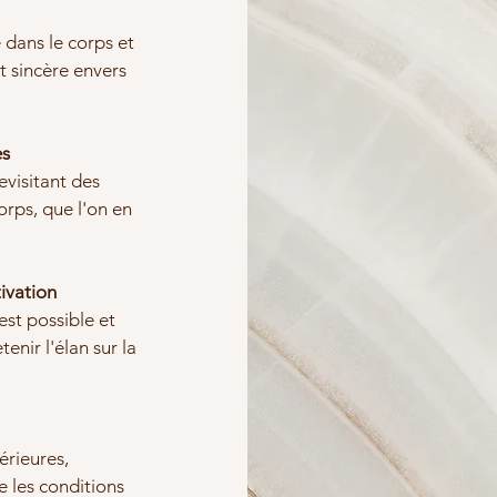
e dans le corps et
t sincère envers
es
evisitant des
orps, que l'on en
tivation
est possible et
tenir l'élan sur la
térieures,
e les conditions