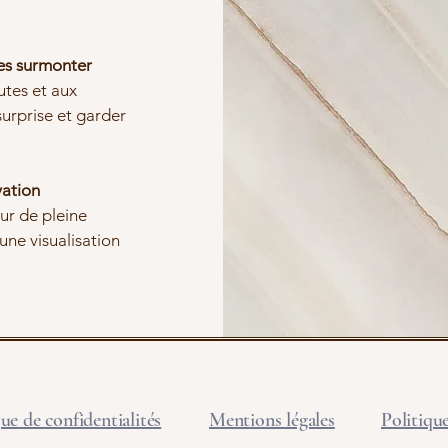
les surmonter
utes et aux
surprise et garder
vation
eur de pleine
 une visualisation
que de confidentialités
Mentions légales
Politiqu