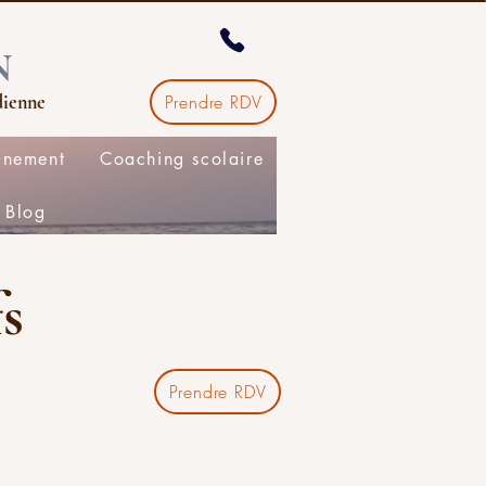
N
dienne
Prendre RDV
gnement
Coaching scolaire
Blog
fs
Prendre RDV