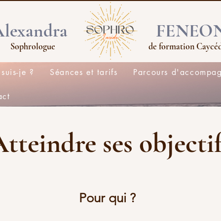
Alexandra
FENEO
Sophrologue
de formation Caycé
suis-je ?
Séances et tarifs
Parcours d'accompa
act
tteindre ses objecti
Pour qui ?