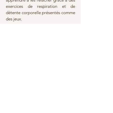
apprendre à les relâcher grâce à des
exercices de respiration et de
détente corporelle présentés comme
des jeux.
2 - Corps & présence
Je sens mon corps se poser, s'ancrer,
retrouver son calme.
Explorer la relaxation et le
relâchement musculaire pour
apprendre à revenir dans son corps
quand les émotions s'emballent
comme une ancre que l'on peut jeter
à tout moment pour ne pas dériver.
La grande aventure des émotions
3 - Émotions : identifier & exprimer